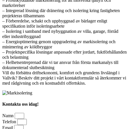
– Frostskyddande markisolering för att motverka tjällyft och
markrörelser
– Integrerad lösning där dränering och isolering kring fastigheten
projekteras tillsammans
– Förberedelse, schakt och uppbyggnad av bärlager enligt
specifikation inför isoleringsarbete
– Isolering i samband med nybyggnation av villa, garage, förråd
eller industribyggnad
– Energioptimering genom uppgradering av markisolering och
minimering av köldbryggor
– Projektspecifika lösningar anpassade efter jordart, fuktförhållanden
och belastning
– Helhetsentreprenad där vi tar ansvar från första markanalys till
dokumenterad slutbesiktning
Vill du förbättra driftsekonomi, komfort och grundens livslängd i
Vallvik? Beskriv ditt projekt i vårt kontaktformulär så återkommer vi
med rådgivning och en kostnadsfri offertskiss.
Kontakta oss idag!
Namn
Telefon
Email