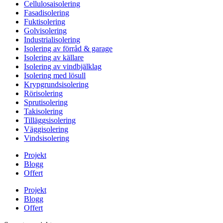
Cellulosaisolering
Fasadisolering
Fuktisolering
Golvisolering
Industrialisolering
Isolering av förråd & garage
Isolering av källare
Isolering av vindbjälklag
Isolering med lösull
Krypgrundsisolering
Rörisolering
Sprutisolering
Takisolering
Tilläggsisolering
Väggisolering
Vindsisolering
Projekt
Blogg
Offert
Projekt
Blogg
Offert