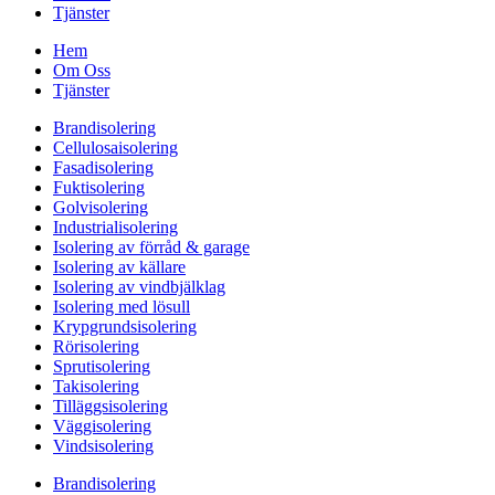
Tjänster
Hem
Om Oss
Tjänster
Brandisolering
Cellulosaisolering
Fasadisolering
Fuktisolering
Golvisolering
Industrialisolering
Isolering av förråd & garage
Isolering av källare
Isolering av vindbjälklag
Isolering med lösull
Krypgrundsisolering
Rörisolering
Sprutisolering
Takisolering
Tilläggsisolering
Väggisolering
Vindsisolering
Brandisolering