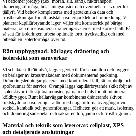
Vi bedömer jordtyp (t.ex. morän, silt, sand), fukttransport,
dräneringsförmåga, belastningsnivåer och eventuella riskzoner för
tjällyft. Vid behov kompletteras med geotekniska data och
frostberäkningar för att fastställa isolertjocklek och utbredning. Vi
planerar kapillärbrytande lager, väljer rätt kornstorlek på bäriga
material och dimensionerar dräneringssystemet med korrekt fall. På
så sätt får isoleringen arbeta optimalt: torrt, tryckstadigt och med
bibehållen isolerförmåga över tid.
Rätt uppbyggnad: bärlager, dränering och
isolerskikt som samverkar
Vi schaktar till rätt nivå, lägger geotextil för separation och bygger
ett bärlager av kross/makadam med dokumenterad packning.
Dräneringsledningar placeras med kontrollerat fall, rätt omhölje och
spolbrunnar för service. Ovanpå läggs kapillärbrytande skikt följt av
isolerskivor i förskjutna mönster, gärna med fals för att minimera
köldbryggor. Runt källarväggar kombineras dränerande skivor,
fuktskydd och isolering – alltid med noga utförda övergångar vid
sockel, kantbalk och genomföringar. Helheten gör att mark, isolering
och dränering samspelar och säkrar en torr, jämn och frostfri grund.
Material och teknik som levererar: cellplast, XPS
och detaljerade anslutningar