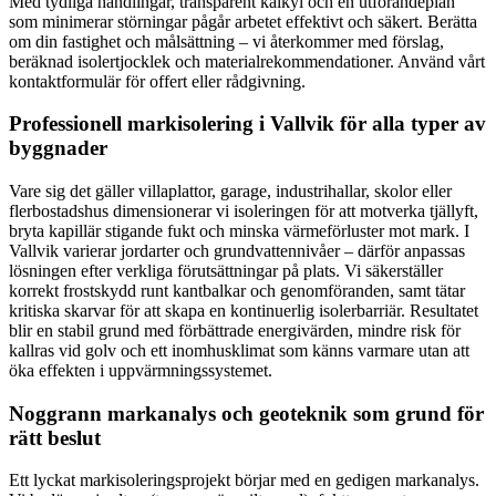
Med tydliga handlingar, transparent kalkyl och en utförandeplan
som minimerar störningar pågår arbetet effektivt och säkert. Berätta
om din fastighet och målsättning – vi återkommer med förslag,
beräknad isolertjocklek och materialrekommendationer. Använd vårt
kontaktformulär för offert eller rådgivning.
Professionell markisolering i Vallvik för alla typer av
byggnader
Vare sig det gäller villaplattor, garage, industrihallar, skolor eller
flerbostadshus dimensionerar vi isoleringen för att motverka tjällyft,
bryta kapillär stigande fukt och minska värmeförluster mot mark. I
Vallvik varierar jordarter och grundvattennivåer – därför anpassas
lösningen efter verkliga förutsättningar på plats. Vi säkerställer
korrekt frostskydd runt kantbalkar och genomföranden, samt tätar
kritiska skarvar för att skapa en kontinuerlig isolerbarriär. Resultatet
blir en stabil grund med förbättrade energivärden, mindre risk för
kallras vid golv och ett inomhusklimat som känns varmare utan att
öka effekten i uppvärmningssystemet.
Noggrann markanalys och geoteknik som grund för
rätt beslut
Ett lyckat markisoleringsprojekt börjar med en gedigen markanalys.