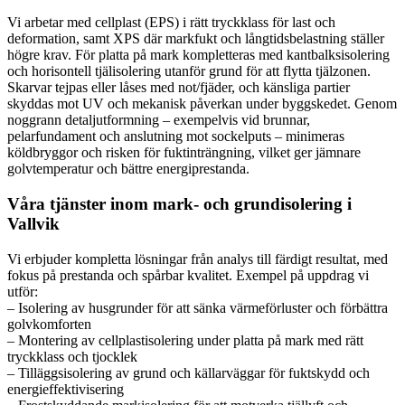
Vi arbetar med cellplast (EPS) i rätt tryckklass för last och
deformation, samt XPS där markfukt och långtidsbelastning ställer
högre krav. För platta på mark kompletteras med kantbalksisolering
och horisontell tjälisolering utanför grund för att flytta tjälzonen.
Skarvar tejpas eller låses med not/fjäder, och känsliga partier
skyddas mot UV och mekanisk påverkan under byggskedet. Genom
noggrann detaljutformning – exempelvis vid brunnar,
pelarfundament och anslutning mot sockelputs – minimeras
köldbryggor och risken för fuktinträngning, vilket ger jämnare
golvtemperatur och bättre energiprestanda.
Våra tjänster inom mark- och grundisolering i
Vallvik
Vi erbjuder kompletta lösningar från analys till färdigt resultat, med
fokus på prestanda och spårbar kvalitet. Exempel på uppdrag vi
utför:
– Isolering av husgrunder för att sänka värmeförluster och förbättra
golvkomforten
– Montering av cellplastisolering under platta på mark med rätt
tryckklass och tjocklek
– Tilläggsisolering av grund och källarväggar för fuktskydd och
energieffektivisering