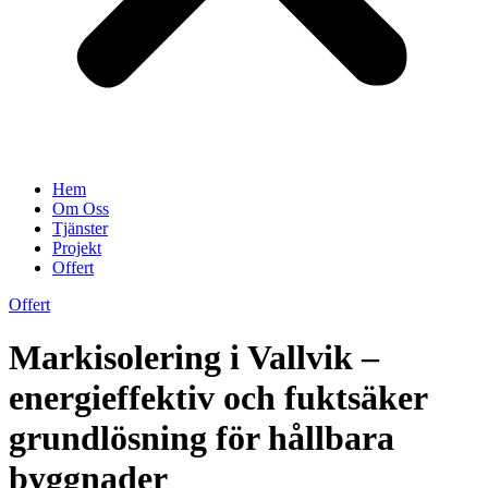
Hem
Om Oss
Tjänster
Projekt
Offert
Offert
Markisolering i Vallvik –
energieffektiv och fuktsäker
grundlösning för hållbara
byggnader