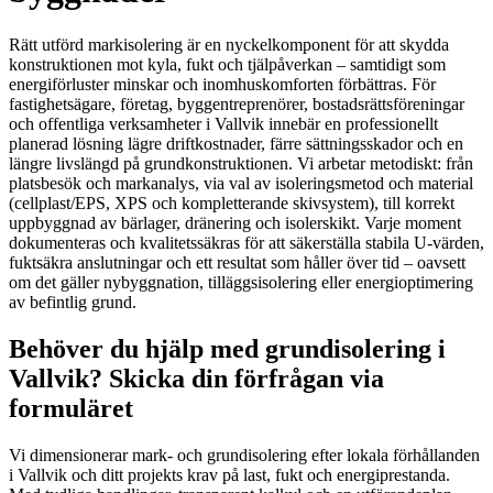
Rätt utförd markisolering är en nyckelkomponent för att skydda
konstruktionen mot kyla, fukt och tjälpåverkan – samtidigt som
energiförluster minskar och inomhuskomforten förbättras. För
fastighetsägare, företag, byggentreprenörer, bostadsrättsföreningar
och offentliga verksamheter i Vallvik innebär en professionellt
planerad lösning lägre driftkostnader, färre sättningsskador och en
längre livslängd på grundkonstruktionen. Vi arbetar metodiskt: från
platsbesök och markanalys, via val av isoleringsmetod och material
(cellplast/EPS, XPS och kompletterande skivsystem), till korrekt
uppbyggnad av bärlager, dränering och isolerskikt. Varje moment
dokumenteras och kvalitetssäkras för att säkerställa stabila U‑värden,
fuktsäkra anslutningar och ett resultat som håller över tid – oavsett
om det gäller nybyggnation, tilläggsisolering eller energioptimering
av befintlig grund.
Behöver du hjälp med grundisolering i
Vallvik? Skicka din förfrågan via
formuläret
Vi dimensionerar mark- och grundisolering efter lokala förhållanden
i Vallvik och ditt projekts krav på last, fukt och energiprestanda.