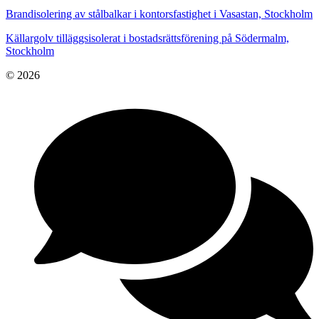
Brandisolering av stålbalkar i kontorsfastighet i Vasastan, Stockholm
Källargolv tilläggsisolerat i bostadsrättsförening på Södermalm,
Stockholm
© 2026