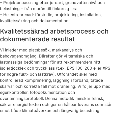
– Projektanpassning efter jordart, grundvattennivå och
belastning – från morän till finkornig lera.
– Helentreprenad: förstudie, projektering, installation,
kvalitetssäkring och dokumentation.
Kvalitetssäkrad arbetsprocess och
dokumenterade resultat
Vi inleder med platsbesök, markanalys och
behovsgenomgång. Därefter gör vi termiska och
lastmässiga bedömningar för att rekommendera rätt
isolertjocklek och tryckklass (t.ex. EPS 100–200 eller XPS
för högre fukt- och lastkrav). Utförandet sker med
kontrollerad komprimering, läggning i förband, tätade
skarvar och korrekta fall mot dränering. Vi följer upp med
egenkontroller, fotodokumentation och
överlämningsprotokoll. Denna metodik minskar felrisk,
säkrar energieffekten och ger en hållbar leverans som står
emot både klimatpåverkan och långvarig belastning.