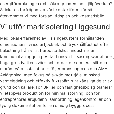
energiförbrukningen och säkra grunden mot tjälpåverkan?
Skicka en förfrågan via vårt kontaktformulär så
återkommer vi med förslag, tidsplan och kostnadsbild.
Vi utför markisolering i Iggesund
Med lokal erfarenhet av Hälsingekustens förhållanden
dimensionerar vi isolertjocklek och tryckhållfasthet efter
belastning från villa, flerbostadshus, industri eller
kommunal anläggning. Vi tar hänsyn till säsongsvariationer,
höga grundvattennivåer och jordarter som lera, silt och
morän. Våra installationer följer branschpraxis och AMA
Anläggning, med fokus på skydd mot tjäle, minskad
värmeledning och effektiv fuktspärr runt känsliga delar av
grund och källare. För BRF:er och fastighetsbolag planerar
vi etappvis produktion för minimal störning, och för
entreprenörer erbjuder vi samordning, egenkontroller och
tydlig dokumentation för en smidig byggprocess.