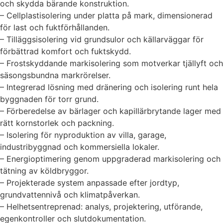
och skydda bärande konstruktion.
– Cellplastisolering under platta på mark, dimensionerad
för last och fuktförhållanden.
– Tilläggsisolering vid grundsulor och källarväggar för
förbättrad komfort och fuktskydd.
– Frostskyddande markisolering som motverkar tjällyft och
säsongsbundna markrörelser.
– Integrerad lösning med dränering och isolering runt hela
byggnaden för torr grund.
– Förberedelse av bärlager och kapillärbrytande lager med
rätt kornstorlek och packning.
– Isolering för nyproduktion av villa, garage,
industribyggnad och kommersiella lokaler.
– Energioptimering genom uppgraderad markisolering och
tätning av köldbryggor.
– Projekterade system anpassade efter jordtyp,
grundvattennivå och klimatpåverkan.
– Helhetsentreprenad: analys, projektering, utförande,
egenkontroller och slutdokumentation.