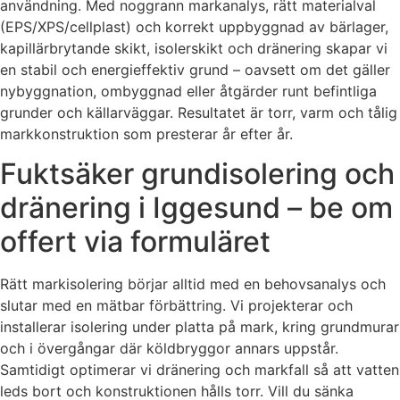
användning. Med noggrann markanalys, rätt materialval
(EPS/XPS/cellplast) och korrekt uppbyggnad av bärlager,
kapillärbrytande skikt, isolerskikt och dränering skapar vi
en stabil och energieffektiv grund – oavsett om det gäller
nybyggnation, ombyggnad eller åtgärder runt befintliga
grunder och källarväggar. Resultatet är torr, varm och tålig
markkonstruktion som presterar år efter år.
Fuktsäker grundisolering och
dränering i Iggesund – be om
offert via formuläret
Rätt markisolering börjar alltid med en behovsanalys och
slutar med en mätbar förbättring. Vi projekterar och
installerar isolering under platta på mark, kring grundmurar
och i övergångar där köldbryggor annars uppstår.
Samtidigt optimerar vi dränering och markfall så att vatten
leds bort och konstruktionen hålls torr. Vill du sänka