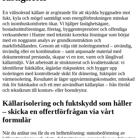
En välisolerad källare är avgörande för att skydda byggnaden mot
fukt, kyla och mögel samtidigt som energiförbrukningen minskar
och inomhuskomforten ökar. Vi hjälper fastighetsägare,
bostadsrättsföreningar, företag, byggentreprenörer och offentliga
verksamheter i Hamre med tekniskt korrekta lösningar som börjar
med en noggrann analys av grundkonstruktion och
markförhållanden. Genom att välja rätt isoleringsmetod – utvändig,
invändig eller en kombination – samt anpassade material med
dokumenterad prestanda, skapar vi en torr, varm och långlivad
källarmiljö. Vårt arbetssätt är strukturerat och kvalitetssäkrat: vi
identifierar fuktkällor, åtgärdar riskpunkter, och bygger upp
isoleringen med kontrollerade skikt för dränering, fuktspärr och
värmeisolering. Resultatet är lägre uppvärmningskostnader, minskad
risk för fuktskador och ett mer användbart källarplan – från förråd
och teknikrum till kontors- eller boendeytor.
Källarisolering och fuktskydd som håller
– skicka en offertförfrågan via vårt
formulär
När du anlitar oss får du en helhetslösning: statusbedömning av