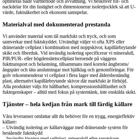
optimeras både värmeflöde och avvattning. Vi beskriver för- och
nackdelar för din fastighet och dimensionerar isolertjocklek så att U-
värde, fuktsäkerhet och ekonomi samspelar.
Materialval med dokumenterad prestanda
Vi använder material som tål markfukt och tryck, och som
samverkar med fuktskyddet. Utvändigt väljer vi ofta XPS eller
dränerande cellplast i kombination med noppskivor, kapillärbrytande
skikt och fiberduk. Vid invändig isolering specificerar vi mineralull,
PIR/PUR- eller högdensitetscellplast beroende på väggens
fukttransport och belastning, tillsammans med korrekt ångbroms/
ångspärr och täta anslutningar mot bjälklag och genomföringar. För
golv rekommenderar vi cellplast i flera lager med åldersbeständig
plast, alternativt kapillärbrytande skivor där markfukt är förhöjd.
Alla produkter väljs för hållbarhet, kompressionshållfasthet och
fuktegenskaper – alltid med fokus på systemtänk, inte enskilda skikt.
Tjänster – hela kedjan från mark till färdig källare
Våra leveranser omfattar allt du behöver för en trygg, energieffektiv
källare:
– Utvändig isolering av källarväggar med dränerande system för
bestående fuktskydd
– Invändig lösning med cellplast, mineralull eller sprutskum –