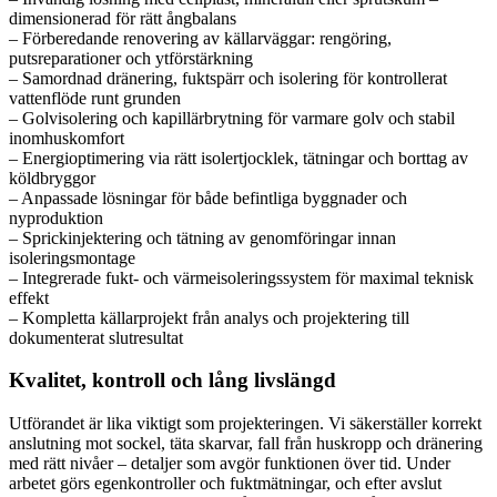
dimensionerad för rätt ångbalans
– Förberedande renovering av källarväggar: rengöring,
putsreparationer och ytförstärkning
– Samordnad dränering, fuktspärr och isolering för kontrollerat
vattenflöde runt grunden
– Golvisolering och kapillärbrytning för varmare golv och stabil
inomhuskomfort
– Energioptimering via rätt isolertjocklek, tätningar och borttag av
köldbryggor
– Anpassade lösningar för både befintliga byggnader och
nyproduktion
– Sprickinjektering och tätning av genomföringar innan
isoleringsmontage
– Integrerade fukt- och värmeisoleringssystem för maximal teknisk
effekt
– Kompletta källarprojekt från analys och projektering till
dokumenterat slutresultat
Kvalitet, kontroll och lång livslängd
Utförandet är lika viktigt som projekteringen. Vi säkerställer korrekt
anslutning mot sockel, täta skarvar, fall från huskropp och dränering
med rätt nivåer – detaljer som avgör funktionen över tid. Under
arbetet görs egenkontroller och fuktmätningar, och efter avslut