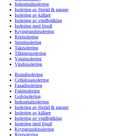
Industrialisolering
Isolering av förråd & garage
Isolering av källare
Isolering av vindbjälklag
Isolering med lösull
Krypgrundsisolering
Rörisolering
Sprutisolering
Takisolering
Tilläggsisolering
Väggisolering
Vindsisolering
Brandisolering
Cellulosaisolering
Fasadisolering
Fuktisolering
Golvisolering
Industrialisolering
Isolering av förråd & garage
Isolering av källare
Isolering av vindbjälklag
Isolering med lösull
Krypgrundsisolering
Rörisolering