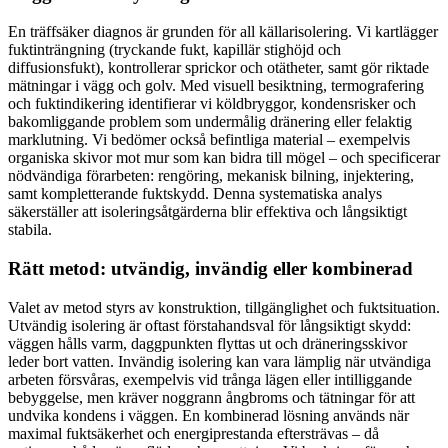
En träffsäker diagnos är grunden för all källarisolering. Vi kartlägger
fuktinträngning (tryckande fukt, kapillär stighöjd och
diffusionsfukt), kontrollerar sprickor och otätheter, samt gör riktade
mätningar i vägg och golv. Med visuell besiktning, termografering
och fuktindikering identifierar vi köldbryggor, kondensrisker och
bakomliggande problem som undermålig dränering eller felaktig
marklutning. Vi bedömer också befintliga material – exempelvis
organiska skivor mot mur som kan bidra till mögel – och specificerar
nödvändiga förarbeten: rengöring, mekanisk bilning, injektering,
samt kompletterande fuktskydd. Denna systematiska analys
säkerställer att isoleringsåtgärderna blir effektiva och långsiktigt
stabila.
Rätt metod: utvändig, invändig eller kombinerad
Valet av metod styrs av konstruktion, tillgänglighet och fuktsituation.
Utvändig isolering är oftast förstahandsval för långsiktigt skydd:
väggen hålls varm, daggpunkten flyttas ut och dräneringsskivor
leder bort vatten. Invändig isolering kan vara lämplig när utvändiga
arbeten försvåras, exempelvis vid trånga lägen eller intilliggande
bebyggelse, men kräver noggrann ångbroms och tätningar för att
undvika kondens i väggen. En kombinerad lösning används när
maximal fuktsäkerhet och energiprestanda eftersträvas – då