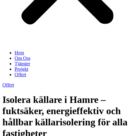
Hem
Om Oss
Tjänster
Projekt
Offert
Offert
Isolera källare i Hamre –
fuktsäker, energieffektiv och
hållbar källarisolering för alla
fastigheter