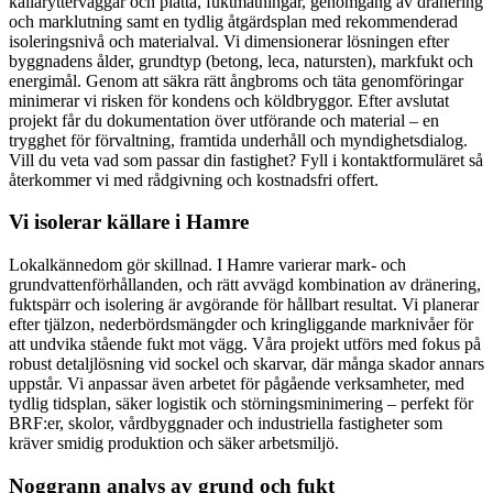
källarytterväggar och platta, fuktmätningar, genomgång av dränering
och marklutning samt en tydlig åtgärdsplan med rekommenderad
isoleringsnivå och materialval. Vi dimensionerar lösningen efter
byggnadens ålder, grundtyp (betong, leca, natursten), markfukt och
energimål. Genom att säkra rätt ångbroms och täta genomföringar
minimerar vi risken för kondens och köldbryggor. Efter avslutat
projekt får du dokumentation över utförande och material – en
trygghet för förvaltning, framtida underhåll och myndighetsdialog.
Vill du veta vad som passar din fastighet? Fyll i kontaktformuläret så
återkommer vi med rådgivning och kostnadsfri offert.
Vi isolerar källare i Hamre
Lokalkännedom gör skillnad. I Hamre varierar mark- och
grundvattenförhållanden, och rätt avvägd kombination av dränering,
fuktspärr och isolering är avgörande för hållbart resultat. Vi planerar
efter tjälzon, nederbördsmängder och kringliggande marknivåer för
att undvika stående fukt mot vägg. Våra projekt utförs med fokus på
robust detaljlösning vid sockel och skarvar, där många skador annars
uppstår. Vi anpassar även arbetet för pågående verksamheter, med
tydlig tidsplan, säker logistik och störningsminimering – perfekt för
BRF:er, skolor, vårdbyggnader och industriella fastigheter som
kräver smidig produktion och säker arbetsmiljö.
Noggrann analys av grund och fukt