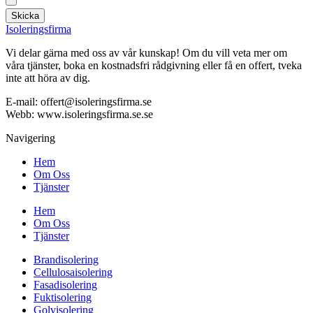
Skicka
Isoleringsfirma
Vi delar gärna med oss av vår kunskap! Om du vill veta mer om
våra tjänster, boka en kostnadsfri rådgivning eller få en offert, tveka
inte att höra av dig.
E-mail:
offert@isoleringsfirma.se
Webb: www.
isoleringsfirma.se
.se
Navigering
Hem
Om Oss
Tjänster
Hem
Om Oss
Tjänster
Brandisolering
Cellulosaisolering
Fasadisolering
Fuktisolering
Golvisolering