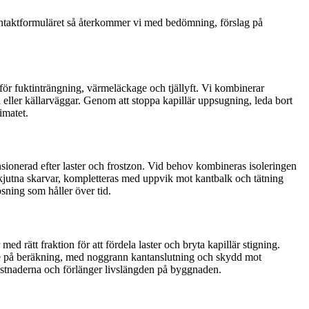
ontaktformuläret så återkommer vi med bedömning, förslag på
 för fuktinträngning, värmeläckage och tjällyft. Vi kombinerar
 eller källarväggar. Genom att stoppa kapillär uppsugning, leda bort
imatet.
sionerad efter laster och frostzon. Vid behov kombineras isoleringen
skjutna skarvar, kompletteras med uppvik mot kantbalk och tätning
sning som håller över tid.
med rätt fraktion för att fördela laster och bryta kapillär stigning.
ende på beräkning, med noggrann kantanslutning och skydd mot
kostnaderna och förlänger livslängden på byggnaden.