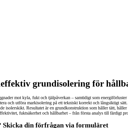
ieffektiv grundisolering för håll
gnader mot kyla, fukt och tjälpåverkan – samtidigt som energiförluster 
tera och utföra markisolering på ett tekniskt korrekt och långsiktigt sä
e isolerskikt. Resultatet är en grundkonstruktion som håller tätt, håll
tivitet, fuktsäkerhet och hållbarhet – från första analys till färdigt pro
 Skicka din förfrågan via formuläret