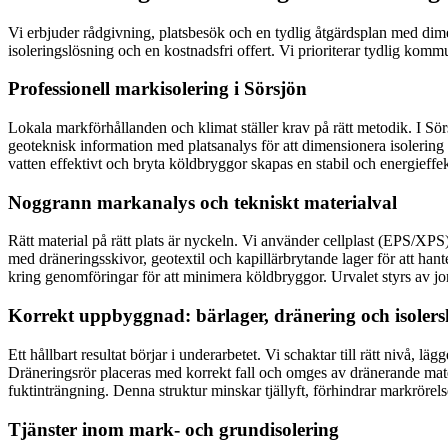
Vi erbjuder rådgivning, platsbesök och en tydlig åtgärdsplan med di
isoleringslösning och en kostnadsfri offert. Vi prioriterar tydlig komm
Professionell markisolering i Sörsjön
Lokala markförhållanden och klimat ställer krav på rätt metodik. I Sör
geoteknisk information med platsanalys för att dimensionera isolering 
vatten effektivt och bryta köldbryggor skapas en stabil och energieff
Noggrann markanalys och tekniskt materialval
Rätt material på rätt plats är nyckeln. Vi använder cellplast (EPS/XP
med dräneringsskivor, geotextil och kapillärbrytande lager för att ha
kring genomföringar för att minimera köldbryggor. Urvalet styrs av jor
Korrekt uppbyggnad: bärlager, dränering och isolers
Ett hållbart resultat börjar i underarbetet. Vi schaktar till rätt nivå, l
Dräneringsrör placeras med korrekt fall och omges av dränerande mater
fuktinträngning. Denna struktur minskar tjällyft, förhindrar markröre
Tjänster inom mark- och grundisolering