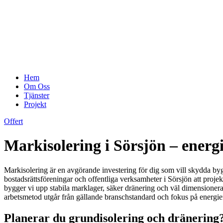
Hem
Om Oss
Tjänster
Projekt
Offert
Markisolering i Sörsjön – energ
Markisolering är en avgörande investering för dig som vill skydda byg
bostadsrättsföreningar och offentliga verksamheter i Sörsjön att projek
bygger vi upp stabila marklager, säker dränering och väl dimensionerad
arbetsmetod utgår från gällande branschstandard och fokus på energieffek
Planerar du grundisolering och dränering?