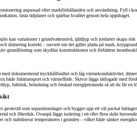
mensionering anpassad efter markförhållanden och användning. Fyll i k
unikation, fasta tidplaner och spårbar kvalitet genom hela uppdraget.
sjön kan variationer i grundvattennivå, tjäldjup och jordarter skapa risk
och dränering korrekt – oavsett om det gäller platta på mark, krypgrund
ektiv grundlösning som skyddar konstruktionen och förbättrar inomhuskl
S) med dokumenterad tryckhållfasthet och låg värmekonduktivitet, dimen
ntera både fukttransport och värmeflöde. Skivor läggs tätfogade med för
dtyp, fuktrisk, belastning och önskad energiprestanda så att du får en lö
kikt
ägger geotextil som separationslager och bygger upp ett väl packat bärlager 
ial och filterduk. Ovanpå läggs isolering i ett eller flera skikt bero
lser och stabiliserar temperaturen i grunden – vilket både sänker energi