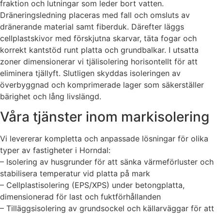
fraktion och lutningar som leder bort vatten.
Dräneringsledning placeras med fall och omsluts av
dränerande material samt fiberduk. Därefter läggs
cellplastskivor med förskjutna skarvar, täta fogar och
korrekt kantstöd runt platta och grundbalkar. I utsatta
zoner dimensionerar vi tjälisolering horisontellt för att
eliminera tjällyft. Slutligen skyddas isoleringen av
överbyggnad och komprimerade lager som säkerställer
bärighet och lång livslängd.
Våra tjänster inom markisolering
Vi levererar kompletta och anpassade lösningar för olika
typer av fastigheter i Horndal:
– Isolering av husgrunder för att sänka värmeförluster och
stabilisera temperatur vid platta på mark
– Cellplastisolering (EPS/XPS) under betongplatta,
dimensionerad för last och fuktförhållanden
– Tilläggsisolering av grundsockel och källarväggar för att