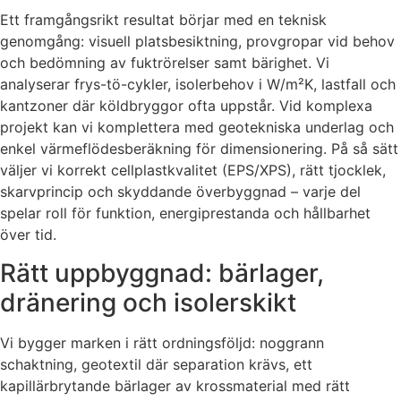
Ett framgångsrikt resultat börjar med en teknisk
genomgång: visuell platsbesiktning, provgropar vid behov
och bedömning av fuktrörelser samt bärighet. Vi
analyserar frys-tö-cykler, isolerbehov i W/m²K, lastfall och
kantzoner där köldbryggor ofta uppstår. Vid komplexa
projekt kan vi komplettera med geotekniska underlag och
enkel värmeflödesberäkning för dimensionering. På så sätt
väljer vi korrekt cellplastkvalitet (EPS/XPS), rätt tjocklek,
skarvprincip och skyddande överbyggnad – varje del
spelar roll för funktion, energiprestanda och hållbarhet
över tid.
Rätt uppbyggnad: bärlager,
dränering och isolerskikt
Vi bygger marken i rätt ordningsföljd: noggrann
schaktning, geotextil där separation krävs, ett
kapillärbrytande bärlager av krossmaterial med rätt