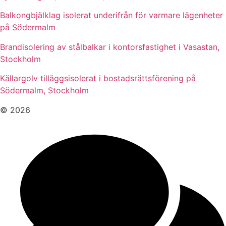
Balkongbjälklag isolerat underifrån för varmare lägenheter
på Södermalm
Brandisolering av stålbalkar i kontorsfastighet i Vasastan,
Stockholm
Källargolv tilläggsisolerat i bostadsrättsförening på
Södermalm, Stockholm
© 2026