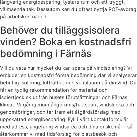
långvarig energibesparing, tystare rum och ett tryggt,
välmående tak. Dessutom kan du oftast nyttja ROT-avdrag
på arbetskostnaden.
Behöver du tilläggsisolera
vinden? Boka en kostnadsfri
bedömning i Färnäs
Vill du veta hur mycket du kan spara på vindisolering? Vi
erbjuder en kostnadsfri första bedömning där vi analyserar
befintlig isolering, lufttäthet och ventilation på din vind. Du
får en tydlig rekommendation för material och
isolertjocklek utifrån husets förutsättningar och Färnäs
klimat. Vi går igenom ångbroms/fuktspärr, vindslucka och
genomföringar, och tar fram ett åtgärdsförslag med
uppskattad energibesparing. Fyll i vårt kontaktformulär
med adress, ungefärlig vindsarea och dina önskemål – så
återkommer vi med tidsförslag för platsbesök och