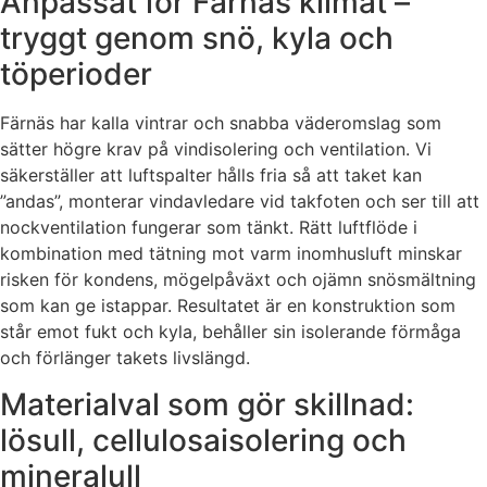
Anpassat för Färnäs klimat –
tryggt genom snö, kyla och
töperioder
Färnäs har kalla vintrar och snabba väderomslag som
sätter högre krav på vindisolering och ventilation. Vi
säkerställer att luftspalter hålls fria så att taket kan
”andas”, monterar vindavledare vid takfoten och ser till att
nockventilation fungerar som tänkt. Rätt luftflöde i
kombination med tätning mot varm inomhusluft minskar
risken för kondens, mögelpåväxt och ojämn snösmältning
som kan ge istappar. Resultatet är en konstruktion som
står emot fukt och kyla, behåller sin isolerande förmåga
och förlänger takets livslängd.
Materialval som gör skillnad:
lösull, cellulosaisolering och
mineralull