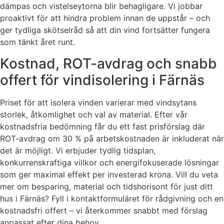
dämpas och vistelseytorna blir behagligare. Vi jobbar
proaktivt för att hindra problem innan de uppstår – och
ger tydliga skötselråd så att din vind fortsätter fungera
som tänkt året runt.
Kostnad, ROT-avdrag och snabb
offert för vindisolering i Färnäs
Priset för att isolera vinden varierar med vindsytans
storlek, åtkomlighet och val av material. Efter vår
kostnadsfria bedömning får du ett fast prisförslag där
ROT-avdrag om 30 % på arbetskostnaden är inkluderat när
det är möjligt. Vi erbjuder tydlig tidsplan,
konkurrenskraftiga villkor och energifokuserade lösningar
som ger maximal effekt per investerad krona. Vill du veta
mer om besparing, material och tidshorisont för just ditt
hus i Färnäs? Fyll i kontaktformuläret för rådgivning och en
kostnadsfri offert – vi återkommer snabbt med förslag
anpassat efter dina behov.