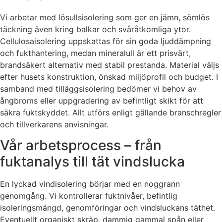
Vi arbetar med lösullsisolering som ger en jämn, sömlös
täckning även kring balkar och svåråtkomliga ytor.
Cellulosaisolering uppskattas för sin goda ljuddämpning
och fukthantering, medan mineralull är ett prisvärt,
brandsäkert alternativ med stabil prestanda. Material väljs
efter husets konstruktion, önskad miljöprofil och budget. I
samband med tilläggsisolering bedömer vi behov av
ångbroms eller uppgradering av befintligt skikt för att
säkra fuktskyddet. Allt utförs enligt gällande branschregler
och tillverkarens anvisningar.
Vår arbetsprocess – från
fuktanalys till tät vindslucka
En lyckad vindisolering börjar med en noggrann
genomgång. Vi kontrollerar fuktnivåer, befintlig
isoleringsmängd, genomföringar och vindsluckans täthet.
Eventuellt organiskt skräp, dammig gammal spån eller