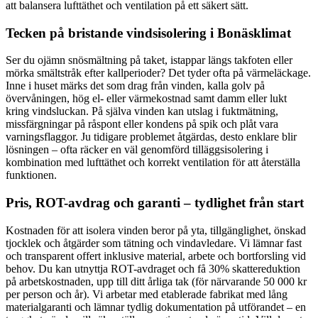
att balansera lufttäthet och ventilation på ett säkert sätt.
Tecken på bristande vindsisolering i Bonäsklimat
Ser du ojämn snösmältning på taket, istappar längs takfoten eller
mörka smältstråk efter kallperioder? Det tyder ofta på värmeläckage.
Inne i huset märks det som drag från vinden, kalla golv på
övervåningen, hög el- eller värmekostnad samt damm eller lukt
kring vindsluckan. På själva vinden kan utslag i fuktmätning,
missfärgningar på råspont eller kondens på spik och plåt vara
varningsflaggor. Ju tidigare problemet åtgärdas, desto enklare blir
lösningen – ofta räcker en väl genomförd tilläggsisolering i
kombination med lufttäthet och korrekt ventilation för att återställa
funktionen.
Pris, ROT-avdrag och garanti – tydlighet från start
Kostnaden för att isolera vinden beror på yta, tillgänglighet, önskad
tjocklek och åtgärder som tätning och vindavledare. Vi lämnar fast
och transparent offert inklusive material, arbete och bortforsling vid
behov. Du kan utnyttja ROT-avdraget och få 30% skattereduktion
på arbetskostnaden, upp till ditt årliga tak (för närvarande 50 000 kr
per person och år). Vi arbetar med etablerade fabrikat med lång
materialgaranti och lämnar tydlig dokumentation på utförandet – en