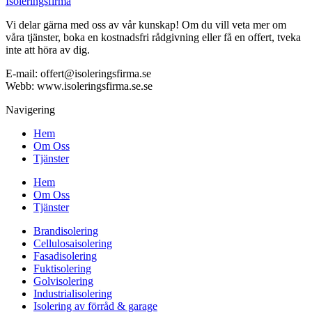
Isoleringsfirma
Vi delar gärna med oss av vår kunskap! Om du vill veta mer om
våra tjänster, boka en kostnadsfri rådgivning eller få en offert, tveka
inte att höra av dig.
E-mail:
offert@isoleringsfirma.se
Webb: www.
isoleringsfirma.se
.se
Navigering
Hem
Om Oss
Tjänster
Hem
Om Oss
Tjänster
Brandisolering
Cellulosaisolering
Fasadisolering
Fuktisolering
Golvisolering
Industrialisolering
Isolering av förråd & garage