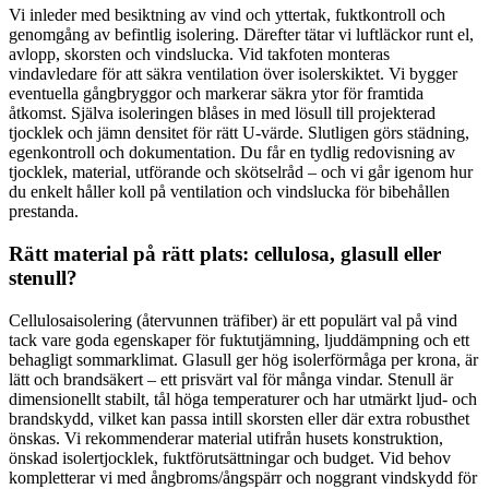
Vi inleder med besiktning av vind och yttertak, fuktkontroll och
genomgång av befintlig isolering. Därefter tätar vi luftläckor runt el,
avlopp, skorsten och vindslucka. Vid takfoten monteras
vindavledare för att säkra ventilation över isolerskiktet. Vi bygger
eventuella gångbryggor och markerar säkra ytor för framtida
åtkomst. Själva isoleringen blåses in med lösull till projekterad
tjocklek och jämn densitet för rätt U-värde. Slutligen görs städning,
egenkontroll och dokumentation. Du får en tydlig redovisning av
tjocklek, material, utförande och skötselråd – och vi går igenom hur
du enkelt håller koll på ventilation och vindslucka för bibehållen
prestanda.
Rätt material på rätt plats: cellulosa, glasull eller
stenull?
Cellulosaisolering (återvunnen träfiber) är ett populärt val på vind
tack vare goda egenskaper för fuktutjämning, ljuddämpning och ett
behagligt sommarklimat. Glasull ger hög isolerförmåga per krona, är
lätt och brandsäkert – ett prisvärt val för många vindar. Stenull är
dimensionellt stabilt, tål höga temperaturer och har utmärkt ljud- och
brandskydd, vilket kan passa intill skorsten eller där extra robusthet
önskas. Vi rekommenderar material utifrån husets konstruktion,
önskad isolertjocklek, fuktförutsättningar och budget. Vid behov
kompletterar vi med ångbroms/ångspärr och noggrant vindskydd för