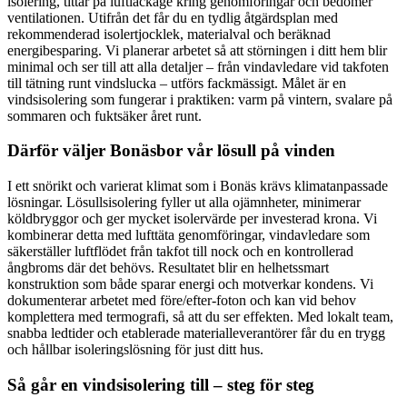
isolering, tittar på luftläckage kring genomföringar och bedömer
ventilationen. Utifrån det får du en tydlig åtgärdsplan med
rekommenderad isolertjocklek, materialval och beräknad
energibesparing. Vi planerar arbetet så att störningen i ditt hem blir
minimal och ser till att alla detaljer – från vindavledare vid takfoten
till tätning runt vindslucka – utförs fackmässigt. Målet är en
vindsisolering som fungerar i praktiken: varm på vintern, svalare på
sommaren och fuktsäker året runt.
Därför väljer Bonäsbor vår lösull på vinden
I ett snörikt och varierat klimat som i Bonäs krävs klimatanpassade
lösningar. Lösullsisolering fyller ut alla ojämnheter, minimerar
köldbryggor och ger mycket isolervärde per investerad krona. Vi
kombinerar detta med lufttäta genomföringar, vindavledare som
säkerställer luftflödet från takfot till nock och en kontrollerad
ångbroms där det behövs. Resultatet blir en helhetssmart
konstruktion som både sparar energi och motverkar kondens. Vi
dokumenterar arbetet med före/efter-foton och kan vid behov
komplettera med termografi, så att du ser effekten. Med lokalt team,
snabba ledtider och etablerade materialleverantörer får du en trygg
och hållbar isoleringslösning för just ditt hus.
Så går en vindsisolering till – steg för steg