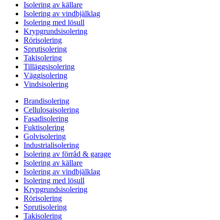
Isolering av källare
Isolering av vindbjälklag
Isolering med lösull
Krypgrundsisolering
Rörisolering
Sprutisolering
Takisolering
Tilläggsisolering
Väggisolering
Vindsisolering
Brandisolering
Cellulosaisolering
Fasadisolering
Fuktisolering
Golvisolering
Industrialisolering
Isolering av förråd & garage
Isolering av källare
Isolering av vindbjälklag
Isolering med lösull
Krypgrundsisolering
Rörisolering
Sprutisolering
Takisolering