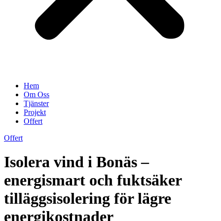
Hem
Om Oss
Tjänster
Projekt
Offert
Offert
Isolera vind i Bonäs –
energismart och fuktsäker
tilläggsisolering för lägre
energikostnader