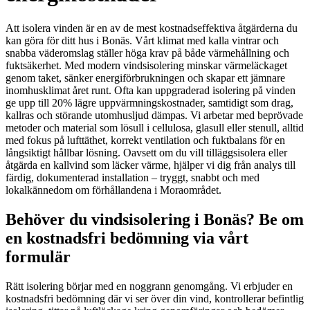
Att isolera vinden är en av de mest kostnadseffektiva åtgärderna du
kan göra för ditt hus i Bonäs. Vårt klimat med kalla vintrar och
snabba väderomslag ställer höga krav på både värmehållning och
fuktsäkerhet. Med modern vindsisolering minskar värmeläckaget
genom taket, sänker energiförbrukningen och skapar ett jämnare
inomhusklimat året runt. Ofta kan uppgraderad isolering på vinden
ge upp till 20% lägre uppvärmningskostnader, samtidigt som drag,
kallras och störande utomhusljud dämpas. Vi arbetar med beprövade
metoder och material som lösull i cellulosa, glasull eller stenull, alltid
med fokus på lufttäthet, korrekt ventilation och fuktbalans för en
långsiktigt hållbar lösning. Oavsett om du vill tilläggsisolera eller
åtgärda en kallvind som läcker värme, hjälper vi dig från analys till
färdig, dokumenterad installation – tryggt, snabbt och med
lokalkännedom om förhållandena i Moraområdet.
Behöver du vindsisolering i Bonäs? Be om
en kostnadsfri bedömning via vårt
formulär
Rätt isolering börjar med en noggrann genomgång. Vi erbjuder en
kostnadsfri bedömning där vi ser över din vind, kontrollerar befintlig