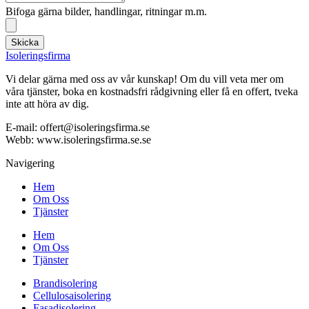
Bifoga gärna bilder, handlingar, ritningar m.m.
Skicka
Isoleringsfirma
Vi delar gärna med oss av vår kunskap! Om du vill veta mer om
våra tjänster, boka en kostnadsfri rådgivning eller få en offert, tveka
inte att höra av dig.
E-mail:
offert@isoleringsfirma.se
Webb: www.
isoleringsfirma.se
.se
Navigering
Hem
Om Oss
Tjänster
Hem
Om Oss
Tjänster
Brandisolering
Cellulosaisolering
Fasadisolering