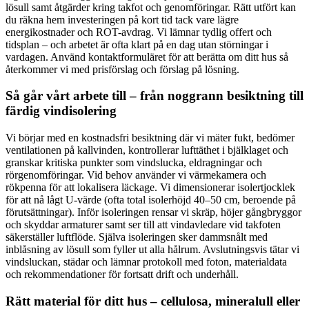
lösull samt åtgärder kring takfot och genomföringar. Rätt utfört kan
du räkna hem investeringen på kort tid tack vare lägre
energikostnader och ROT-avdrag. Vi lämnar tydlig offert och
tidsplan – och arbetet är ofta klart på en dag utan störningar i
vardagen. Använd kontaktformuläret för att berätta om ditt hus så
återkommer vi med prisförslag och förslag på lösning.
Så går vårt arbete till – från noggrann besiktning till
färdig vindisolering
Vi börjar med en kostnadsfri besiktning där vi mäter fukt, bedömer
ventilationen på kallvinden, kontrollerar lufttäthet i bjälklaget och
granskar kritiska punkter som vindslucka, eldragningar och
rörgenomföringar. Vid behov använder vi värmekamera och
rökpenna för att lokalisera läckage. Vi dimensionerar isolertjocklek
för att nå lågt U-värde (ofta total isolerhöjd 40–50 cm, beroende på
förutsättningar). Inför isoleringen rensar vi skräp, höjer gångbryggor
och skyddar armaturer samt ser till att vindavledare vid takfoten
säkerställer luftflöde. Själva isoleringen sker dammsnålt med
inblåsning av lösull som fyller ut alla hålrum. Avslutningsvis tätar vi
vindsluckan, städar och lämnar protokoll med foton, materialdata
och rekommendationer för fortsatt drift och underhåll.
Rätt material för ditt hus – cellulosa, mineralull eller