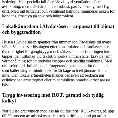
isolering. Vid speciella fall föreslår vi styrd ventilation eller
avfuktning, men målet är alltid en robust, passiv lösning med låg
drift. Med rätt lufttäthet och ventilerad kallvind minimeras risken för
kondens, frostnyp på spik och luktproblem.
Lokalkännedom i Älvdalsåsen – anpassat till klimat
och byggtradition
Husen i Älvdalsåsen spänner från timmer och 70-talshus till nyare
villor. Vi anpassar lösningen efter konstruktion och snölaster, ser
över bärighet för gångbryggor och säkerställer att isoleringen inte
täpper igen luftintag vid takfot. Snörika vintrar ställer krav på jämn
värmehållning för att undvika istappar och skadlig isbildning. Med
rätt isolerhöjd, lufttäthet och fungerande ventilation får du ett tak
som håller längre, mindre risk för läckage och ett jämnare klimat
inne. Den lokala erfarenheten hjälper oss även att bedöma när
cellulosans värmetröghet eller mineralullens brandsäkerhet passar
bäst.
Trygg investering med ROT, garanti och tydlig
kalkyl
När du isolerar vinden med oss får du fast pris, ROT-avdrag på upp
till 30 procent av arbetskostnaden och skriftlig garanti på utfört