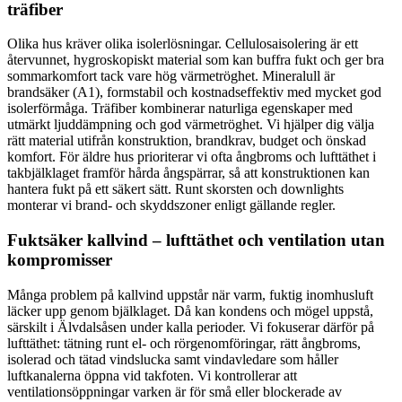
träfiber
Olika hus kräver olika isolerlösningar. Cellulosaisolering är ett
återvunnet, hygroskopiskt material som kan buffra fukt och ger bra
sommarkomfort tack vare hög värmetröghet. Mineralull är
brandsäker (A1), formstabil och kostnadseffektiv med mycket god
isolerförmåga. Träfiber kombinerar naturliga egenskaper med
utmärkt ljuddämpning och god värmetröghet. Vi hjälper dig välja
rätt material utifrån konstruktion, brandkrav, budget och önskad
komfort. För äldre hus prioriterar vi ofta ångbroms och lufttäthet i
takbjälklaget framför hårda ångspärrar, så att konstruktionen kan
hantera fukt på ett säkert sätt. Runt skorsten och downlights
monterar vi brand- och skyddszoner enligt gällande regler.
Fuktsäker kallvind – lufttäthet och ventilation utan
kompromisser
Många problem på kallvind uppstår när varm, fuktig inomhusluft
läcker upp genom bjälklaget. Då kan kondens och mögel uppstå,
särskilt i Älvdalsåsen under kalla perioder. Vi fokuserar därför på
lufttäthet: tätning runt el- och rörgenomföringar, rätt ångbroms,
isolerad och tätad vindslucka samt vindavledare som håller
luftkanalerna öppna vid takfoten. Vi kontrollerar att
ventilationsöppningar varken är för små eller blockerade av