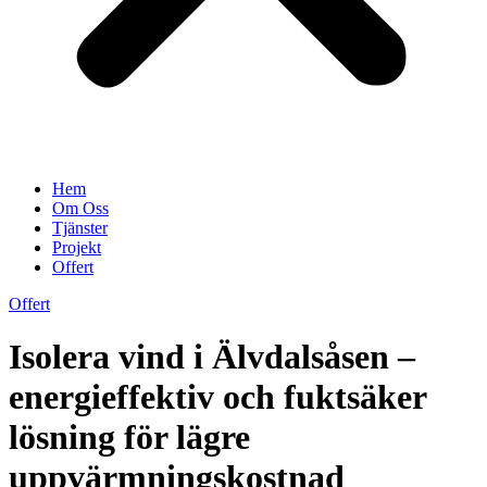
Hem
Om Oss
Tjänster
Projekt
Offert
Offert
Isolera vind i Älvdalsåsen –
energieffektiv och fuktsäker
lösning för lägre
uppvärmningskostnad