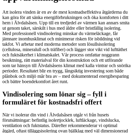
Att isolera vinden är en av de mest kostnadseffektiva åtgärderna du
kan göra för att sänka energiförbrukningen och öka komforten i ditt
hem i Älvdalsåsen. Upp till en tredjedel av värmen kan annars smita
ut genom taket, särskilt i hus med äldre eller bristfällig isolering.
Med professionell vindisolering minskar du värmeläckage, får
jämnare inomhusklimat och minimerar risken för isbildning vid
takfot. Vi arbetar med moderna metoder som lösullsisolering
(cellulosa, mineralull och träfiber) och lägger stor vikt vid lufttäthet
och fuktsäkerhet i klimatskalet. Vår process omfattar noggrann
besiktning, rätt materialval för din konstruktion och ett utförande
som tar hänsyn till Älvdalsåsens klimat med kalla vintrar och snörika
perioder. Resultatet blir en trygg, långsiktig investering som både
plånbok och miljö mår bra av – med dokumenterad energibesparing
och bättre boendekomfort året runt.
Vindisolering som lönar sig – fyll i
formuläret för kostnadsfri offert
När vi isolerar din vind i Älvdalsåsen utgår vi från husets
förutsättningar: befintlig isolertjocklek, luftläckage, vindslucka,
ventilation och fuktstatus. Därefter rekommenderar vi optimal
åtgärd, oftast tilläggsisolering ovan bjälklag med väl dimensionerad