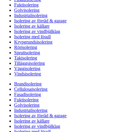
Fuktisolering
Golvisolering
Industrialisolering
Isolering av förråd & garage
Isolering av källare
Isolering av vindbjälklag
Isolering med lösull
Krypgrundsisolering
Rörisolering
Sprutisolering
Takisolering
Tilläggsisolering
Väggisolering
Vindsisolering
Brandisolering
Cellulosaisolering
Fasadisolering
Fuktisolering
Golvisolering
Industrialisolering
Isolering av förråd & garage
Isolering av källare
Isolering av vindbjälklag
Isolering med lösull