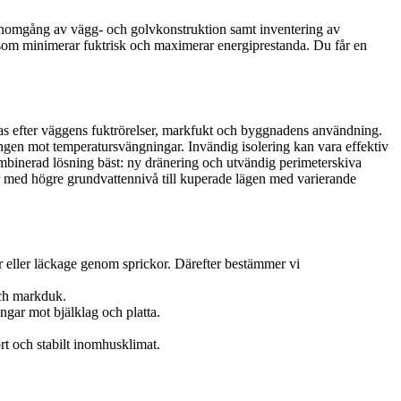
genomgång av vägg- och golvkonstruktion samt inventering av
n som minimerar fuktrisk och maximerar energiprestanda. Du får en
ssas efter väggens fuktrörelser, markfukt och byggnadens användning.
ongen mot temperatursvängningar. Invändig isolering kan vara effektiv
kombinerad lösning bäst: ny dränering och utvändig perimeterskiva
er med högre grundvattennivå till kuperade lägen med varierande
gor eller läckage genom sprickor. Därefter bestämmer vi
och markduk.
ngar mot bjälklag och platta.
rt och stabilt inomhusklimat.