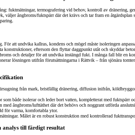
ång: fuktmätningar, termografering vid behov, kontroll av dränering, 
lek, väljer ångbroms/fuktspärr där det krävs och tar fram en åtgärdspla
paring.
ring. För att undvika kallras, kondens och mögel måste isoleringen anpa
atta konstruktioner, eftersom den flyttar daggpunkt utåt och skyddar bet
broms och detaljer för att undvika instängd fukt. I många fall blir en 
erar lösningen utifrån förutsättningarna i Rättvik – från sjönära tomt
cifikation
llärsugning från mark, bristfällig dränering, diffusion inifrån, köldbryg
 som både isolerar och leder bort vatten, kompletterat med fuktspärr 
ion med ångbroms/lufttäthet där det behövs och noggrant utförda anslutni
dd för varma, komfortabla ytor.
mätningar. Målet är en robust konstruktion med kontrollerad fukttranspo
analys till färdigt resultat