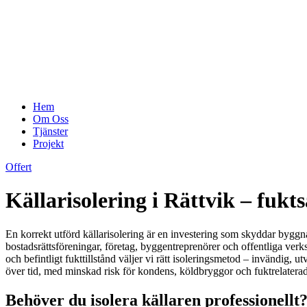
Hem
Om Oss
Tjänster
Projekt
Offert
Källarisolering i Rättvik – fukt
En korrekt utförd källarisolering är en investering som skyddar bygg
bostadsrättsföreningar, företag, byggentreprenörer och offentliga ve
och befintligt fukttillstånd väljer vi rätt isoleringsmetod – invändig,
över tid, med minskad risk för kondens, köldbryggor och fuktrelaterade
Behöver du isolera källaren professionellt