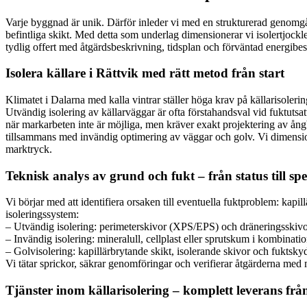
Varje byggnad är unik. Därför inleder vi med en strukturerad genomg
befintliga skikt. Med detta som underlag dimensionerar vi isolertjock
tydlig offert med åtgärdsbeskrivning, tidsplan och förväntad energibes
Isolera källare i Rättvik med rätt metod från start
Klimatet i Dalarna med kalla vintrar ställer höga krav på källarisole
Utvändig isolering av källarväggar är ofta förstahandsval vid fuktuts
när markarbeten inte är möjliga, men kräver exakt projektering av ång
tillsammans med invändig optimering av väggar och golv. Vi dimension
marktryck.
Teknisk analys av grund och fukt – från status till spe
Vi börjar med att identifiera orsaken till eventuella fuktproblem: kapi
isoleringssystem:
– Utvändig isolering: perimeterskivor (XPS/EPS) och dräneringsskivor
– Invändig isolering: mineralull, cellplast eller sprutskum i kombinat
– Golvisolering: kapillärbrytande skikt, isolerande skivor och fuktsky
Vi tätar sprickor, säkrar genomföringar och verifierar åtgärderna med 
Tjänster inom källarisolering – komplett leverans från 