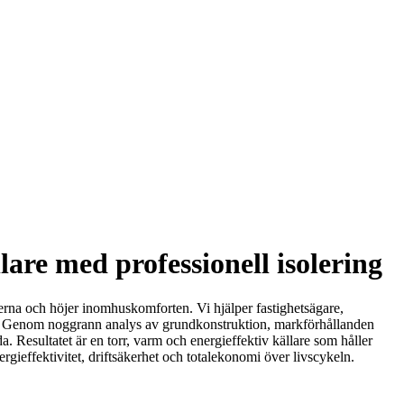
lare med professionell isolering
erna och höjer inomhuskomforten. Vi hjälper fastighetsägare,
gar. Genom noggrann analys av grundkonstruktion, markförhållanden
. Resultatet är en torr, varm och energieffektiv källare som håller
gieffektivitet, driftsäkerhet och totalekonomi över livscykeln.