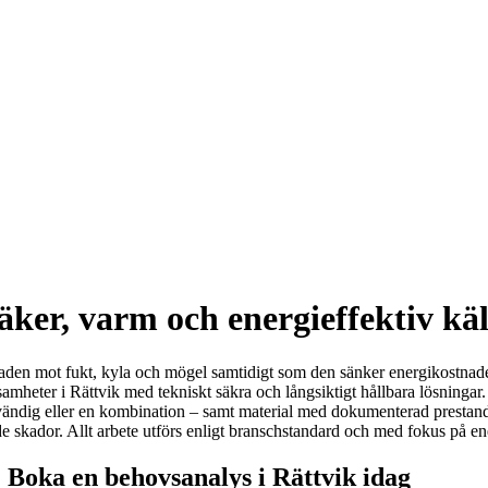
säker, varm och energieffektiv käl
naden mot fukt, kyla och mögel samtidigt som den sänker energikostnad
rksamheter i Rättvik med tekniskt säkra och långsiktigt hållbara lösnin
 utvändig eller en kombination – samt material med dokumenterad prestanda
 skador. Allt arbete utförs enligt branschstandard och med fokus på ener
? Boka en behovsanalys i Rättvik idag